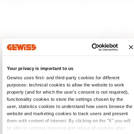
Your privacy is important to us
Gewiss uses first- and third-party cookies for different
purposes: technical cookies to allow the website to work
GEWISS is een belangrijke speler op de markt voor
properly (and for which the user's consent is not required),
productieoplossingen voor huis- en gebouwautomatisering,
energiebeschermings- en distributiesystemen, slimme
functionality cookies to store the settings chosen by the
verlichting en e-mobility.
user, statistics cookies to understand how users browse the
website and marketing cookies to track users and present
them with content of interest. By clicking on the "X" you will
be able to continue browsing and refuse all cookies other
Controleer uw land
Close