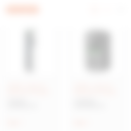
Ga naar menu
Ga naar hoofdinhoud
Ga naar voettekst
Ga naar My Gewiss
JOINON - Laden van
JOINON - Laden van
elektrische voertuigen
elektrische voertuigen
I-ON EVO
I-CON EVO
Laadstation AC
Laadwallbox AC
Tonen
Tonen