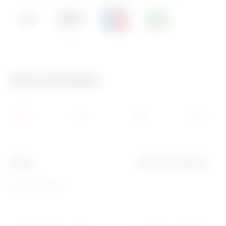
-
750 °C
Info tecniche
Colore
Grado di protezione
Grigio RAL 7035
-