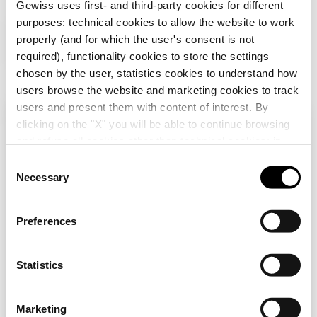
Gewiss uses first- and third-party cookies for different
GW50630
40
purposes: technical cookies to allow the website to work
DOTAZIONI E NOTE
properly (and for which the user's consent is not
APPLICAZIONI:
indicati per applicazioni a soffitto..
required), functionality cookies to store the settings
chosen by the user, statistics cookies to understand how
GW50631
50
users browse the website and marketing cookies to track
users and present them with content of interest. By
Completa la soluzione
clicking on the "X" you will be able to continue browsing
Verifica il tuo paese
Chiudi
and refuse all cookies other than technical cookies; in
addition, you can always change your choices via the
C
"Manage Privacy " button in the
Cookie Policy
. Lastly,
Necessary
o
Stai navigando sul sito Italia ma sembra che ti
for further information please also consult our
Privacy
n
trovi in
Internazionale
. Vuoi aggiornare il tuo
Notice
.
Paese?
s
Preferences
e
n
Si, vai al sito Internazionale
t
Statistics
DX25716
S
TUBO RIGIDO
PESANTE RKB -
e
No, rimani sul sito Italia
Marketing
LUNGHEZZA 3M -
l