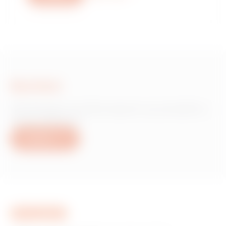
Scrivici
Hai bisogno di informazioni sui prodotti o
servizi Gewiss?
Scrivici