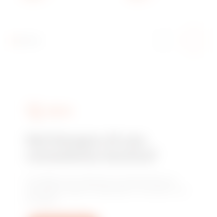
GRIGIO RAL 7035
GRIGIO RAL 7035
SERVIZI
Hai bisogno di una
consulenza tecnica?
Contattaci per ottenere le risposte alle tue
domande: quesiti impiantistici, normativi o di
prodotto.