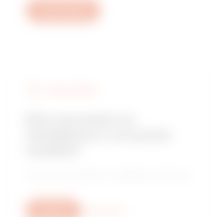
Apri un ticket
TROVA GEWISS
Stai cercando un
installatore o un punto
vendita?
Trova il tuo rivenditore o installatore di fiducia.
Scrivici
Scopri di più