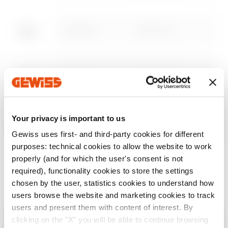
software di disegno
software di
AUTOCAD®
progettazione
REVIT®
GW44426
150x110x70
Scarica
Scarica
Scopri di più
Scopri di più
GW44427
190x140x70
Vai all'area download
Your privacy is important to us
GW44428
240x190x90
Gewiss uses first- and third-party cookies for different
purposes: technical cookies to allow the website to work
properly (and for which the user's consent is not
Vai all’area software
required), functionality cookies to store the settings
GW44429
300x220x120
chosen by the user, statistics cookies to understand how
Mostra tutto
users browse the website and marketing cookies to track
users and present them with content of interest. By
clicking on the "X" you will be able to continue browsing
Verifica il tuo paese
GW44430
380x300x120
Chiudi