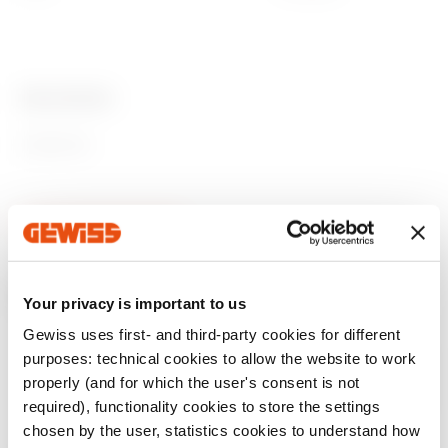
Ware Number
85389099
Prodotti della stessa famiglia
Your privacy is important to us
Gewiss uses first- and third-party cookies for different
Marcatura CE
REACH
Product Data Sheet
REVIT Plugin
Caratteristiche
ENERGYpro
purposes: technical cookies to allow the website to work
information
Gewiss Code
Dimensioni BxH
tecniche
properly (and for which the user's consent is not
(mm)
Plugin con i prodotti
Quadri da cantiere,
Scarica
Scarica
required), functionality cookies to store the settings
GEWISS per il
per moli e
Scarica
Scarica
chosen by the user, statistics cookies to understand how
software di
campeggi e di