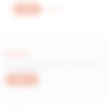
Scrivici
Scopri di più
Scrivici
Hai bisogno di informazioni sui prodotti o
servizi Gewiss?
Scrivici