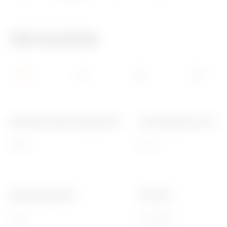
Info tecniche
Resistenza al filo incandescente
Termopressione con bigl
650 °C
80 °C
Resistenza agli urti
Per prese
IK08
Compatte