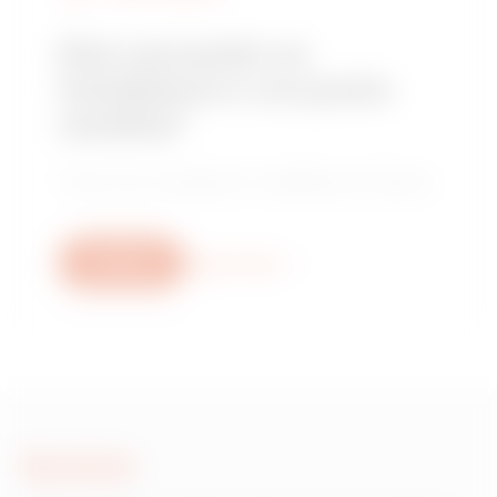
Stai cercando un
installatore o un punto
vendita?
Trova il tuo rivenditore o installatore di fiducia.
Scrivici
Scopri di più
Scrivici