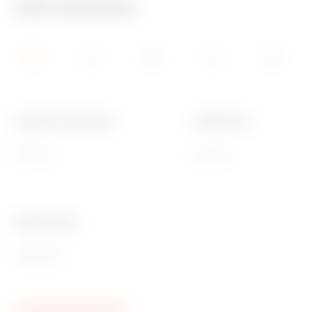
Info tecniche
Larghezza funzionale
Installazione
600 mm
Verticale
Ware Number
85389099