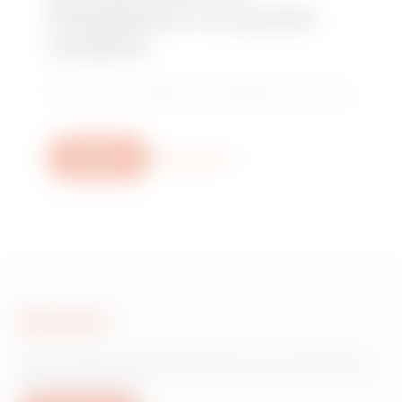
installatore o un punto
vendita?
Trova il tuo rivenditore o installatore di fiducia.
Scrivici
Scopri di più
Scrivici
Hai bisogno di informazioni sui prodotti o
servizi Gewiss?