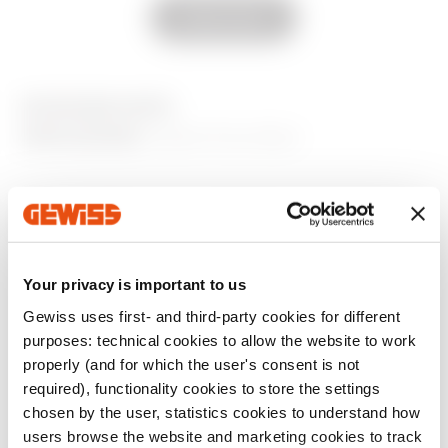
Mostra tutto
GW72135
Ø 10,3 x 38
DOTAZIONI E NOTE
APPLICAZIONI:
impianti fotovoltaici
GW72136
Ø 10,3 x 38
Completa la soluzione
Your privacy is important to us
Gewiss uses first- and third-party cookies for different
purposes: technical cookies to allow the website to work
properly (and for which the user's consent is not
required), functionality cookies to store the settings
chosen by the user, statistics cookies to understand how
users browse the website and marketing cookies to track
GW46202F
GW40609PM