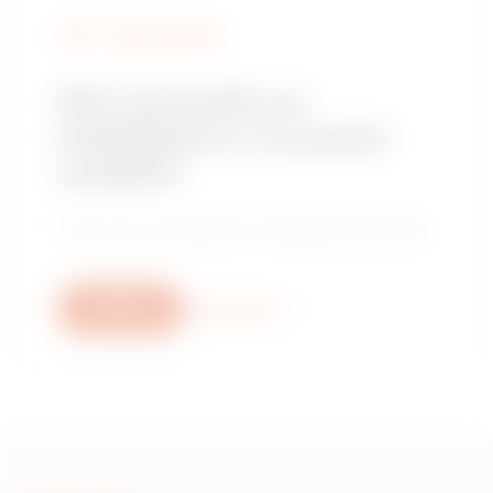
TROVA GEWISS
Stai cercando un
installatore o un punto
vendita?
Trova il tuo rivenditore o installatore di fiducia.
Scrivici
Scopri di più