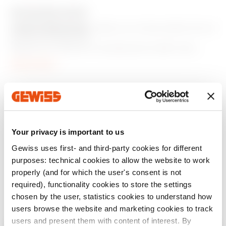
DOTAZIONI E NOTE
CARATTERISTICHE:
utilizzo con chiave elettronica di
prossimità GW20474.
Dispone di 4 led per la visualizzazione dello stato
dell'impianto.
Scopri di più
Completa la soluzione
Your privacy is important to us
Gewiss uses first- and third-party cookies for different
purposes: technical cookies to allow the website to work
properly (and for which the user's consent is not
required), functionality cookies to store the settings
chosen by the user, statistics cookies to understand how
users browse the website and marketing cookies to track
GW10940
GW10941
users and present them with content of interest. By