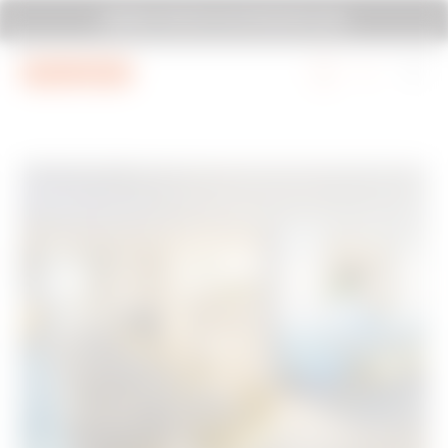
Vai al menu
Vai al contenuto principale
GEWISS TI INVITA A ELETTROEXPO 2026
Vai al piè di pagina
Vai a MyGewiss