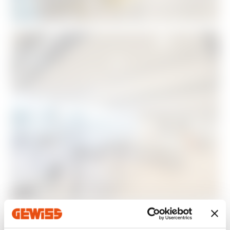
la
Accendi