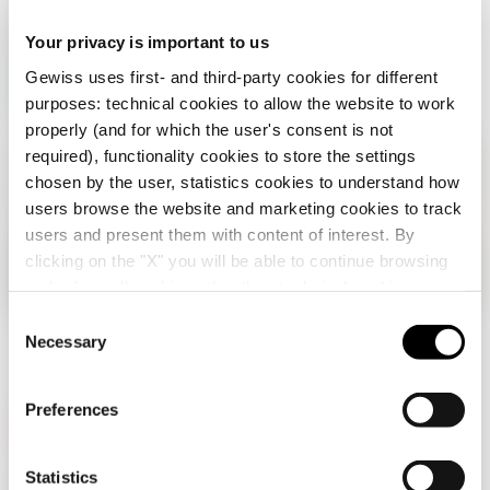
tua
Your privacy is important to us
accoglienza
Gewiss uses first- and third-party cookies for different
purposes: technical cookies to allow the website to work
properly (and for which the user's consent is not
required), functionality cookies to store the settings
chosen by the user, statistics cookies to understand how
users browse the website and marketing cookies to track
users and present them with content of interest. By
clicking on the "X" you will be able to continue browsing
Verifica il tuo paese
Chiudi
and refuse all cookies other than technical cookies; in
addition, you can always change your choices via the
C
"Manage Privacy " button in the
Cookie Policy
. Lastly,
Necessary
o
Stai navigando sul sito Italia ma sembra che ti
for further information please also consult our
Privacy
n
trovi in
Internazionale
. Vuoi aggiornare il tuo
Notice
.
Paese?
s
Preferences
e
n
Si, vai al sito Internazionale
t
Statistics
GEWISS è una realtà italiana che opera a livello