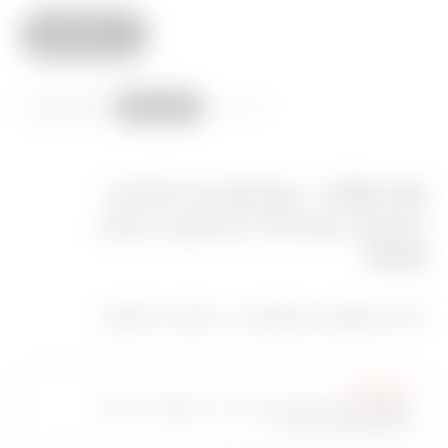
כל המסננים
87 מוצרים
רֶשֶׁת
רְשִׁימָה
40 CDK - קופסאות ולוחות
חלוקה מודולריים מוגני מים -
IP65
דלת שקופה מעושנת - דפנות חלקות
Category
קופסאות עם קירות חלקים - מותאמות מראש
להתקנת פסי צבירה