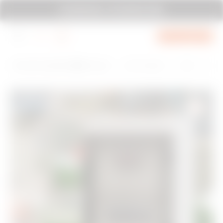
עבור לתפריט
עבור לתחתית העמוד
עבור לתחתית הדף
SYSTEM PURA - AT ITS MOST PURA
עבור ל-My Gewiss
H
Instal
קופסאות להתקנ
קו מוצרי CD 40-קופסאות ולוחות חלו
o
lation
ה על הקיר
קה להתקנה על הטיח
m
e
D
o
w
n
l
o
a
d