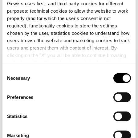
Gewiss uses first- and third-party cookies for different
purposes: technical cookies to allow the website to work
properly (and for which the user's consent is not
required), functionality cookies to store the settings
chosen by the user, statistics cookies to understand how
users browse the website and marketing cookies to track
users and present them with content of interest. By
clicking on the "X" you will be able to continue browsing
GW48002
בדוק את המדינה שלך
סגור
and refuse all cookies other than technical cookies; in
קופסת הסתעפות
addition, you can always change your choices via the
C
וחיבורים - לקירות בטון
"Manage Privacy " button in the
Cookie Policy
. Lastly,
- מידות 118X96X50 -
Necessary
o
מכסה לבן RAL 9016
אתה גולש באתר בישראל אך נראה שאתה נמצא
for further information please also consult our
Privacy
n
הצג
ב-
בינלאומי
. האם אתה רוצה לעדכן את המדינה שלך?
Notice
.
s
Preferences
e
כן, עבור לאתר האינטרנט של בינלאומי
n
t
Statistics
אולי תתעניין גם בדברים הבאים
S
לא, הישארו באתר הבינלאומי
e
Marketing