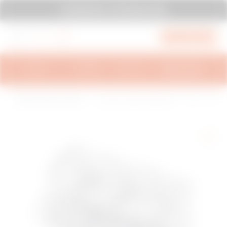
עבור לתפריט
עבור לתחתית העמוד
עבור לתחתית הדף
SYSTEM PURA - AT ITS MOST PURA
עבור ל-My Gewiss
סקירה כללית
מידע טכני
השראות
תמיכה
H
Ins
48 קו מוצרים-מערכת תיבות מו
פסי צבירה עם הידוק לוחי
o
tall
דולריות וסעף להתקנה תחת הט
ת - 6X6MMQ‏ - 450V - ש
m
ati
יח
קוף
e
on