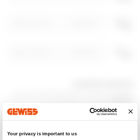
GW44706
6 כיוונים x‏ 6 ממ"ר
עבור לאזור התוכנה
GW44708
8 כיוונים x‏ 6 ממ"ר
EQUIPMENT AND NOTES
יישומים:
קיבוע מוטמע על המתאם GW44720, לחיבור עם
פס ה-DIN.
הערות:
ליכולת החיבור עיינו בקטלוג הטכני
מוצרים נוספים
Your privacy is important to us