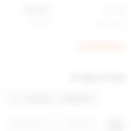
מחבר יכולת
Ware Number
6 כיוונים x‏ 6 ממ"ר
85369010
מוצרים קשורים
הצגת האישור
REACH
CADpro
מאפיינים טכניים
ציור DXF
REVIT Plugin
information
Download
Download
Download
Download
Gewiss Code
מחבר יכולת
Download
Download
הצג עוד
הצג עוד
עבור לאזור ההורדות
GW44704
4 כיוונים x‏ 6 ממ"ר