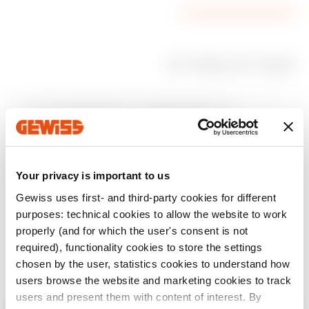
מוצרים קשורים
סימון CE
הצהרת תאימות
PROJEX
Product Data Sheet
CENTRAL
מאפיינים טכניים
Gewiss Code
מס' של קטבים
Download
Download
Download
Download
Download
הצג עוד
הצג עוד
Your privacy is important to us
1P
GW96104
Gewiss uses first- and third-party cookies for different
purposes: technical cookies to allow the website to work
properly (and for which the user's consent is not
1P
GW96105
required), functionality cookies to store the settings
chosen by the user, statistics cookies to understand how
עבור לאזור ההורדות
users browse the website and marketing cookies to track
עבור לאזור התוכנה
users and present them with content of interest. By
1P
GW96106