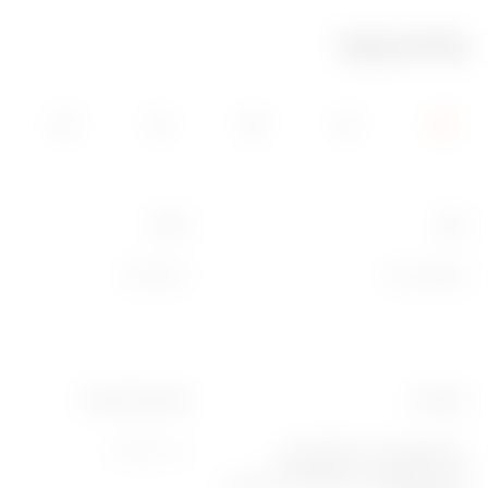
מידע טכני
צבע
תיאור
נחושת עדינה
4 מודולים
סטנדרט
פועל טמפרטורה
-5 ÷ +45 °C
‎2014/35/EU, 2014/30/EU,
2011/65/EU + 2015/863, EN
62368-1, EN 55032, EN 55035,‎ EN