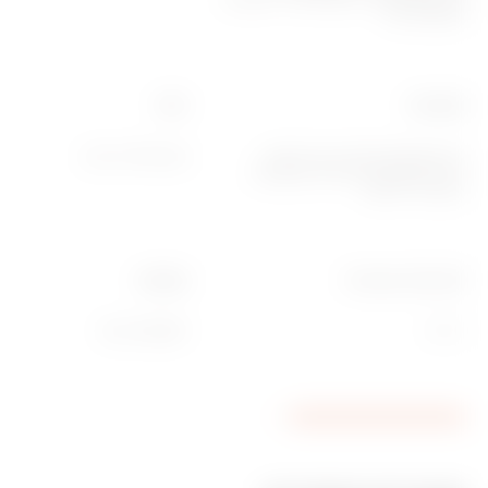
IEC 63000‎
פונקציות
חומר
מידע/סטטוס מערכת עם תצוגת
טכנופולימר צבוע
הודעות וקבלת התראות באמצעות
רצועות לד RGB.
לחץ תרמי עם כדור
משפחה
EGO SMART
‎70 °C