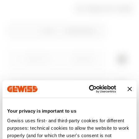
מוצרים קשורים
סימון CE
REACH
64-8
Product Data Sheet
FTTH
מאפיינים טכניים
information
Gewiss Code
תיאור
Download
Download
Download
Download
Download
Download
הצג עוד
הצג עוד
GW38056
מחבר HDMI
GW38057
מחבר USB
עבור לאזור ההורדות
עבור לאזור התוכנה
Your privacy is important to us
EQUIPMENT AND NOTES
Gewiss uses first- and third-party cookies for different
purposes: technical cookies to allow the website to work
הערות
: למתאמים המיועדים למחברי תקשורת ביתיים
properly (and for which the user's consent is not
(Chorus, System, Playbus and Dahlia) עם חיבור מסוג