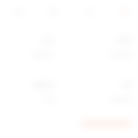
קטגוריה
תיאור
שקע נתונים
מחבר USB
חומר
קוד חשמלי
טכנו-פולימר
3722