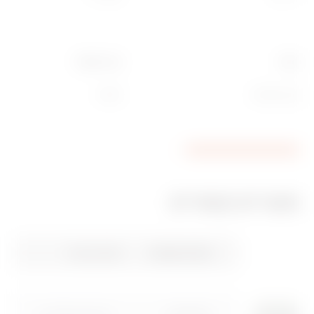
חומר
קוד חשמלי
טכנו-פולימר
0130
מוצרים קשורים
סימון CE
הצגת האישור
CADpro
Product Data Sheet
HOME
מאפיינים טכניים
Gewiss Code
מתאים עבור
Download
Download
Download
Download
Download
Download
הצג עוד
הצג עוד