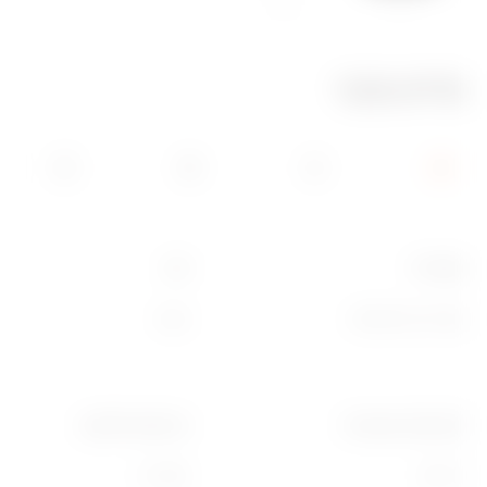
850 °C
‎125 °C
מידע טכני
קטגוריה
סוג
סמל ניתן להחלפה
מואר
לחץ תרמי עם כדור
בדיקת תיל לוהט
850 °C
‎125 °C