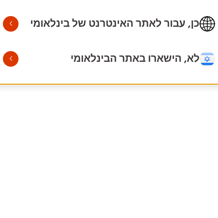
כן, עבור לאתר האינטרנט של בינלאומי
לא, הישארו באתר הבינלאומי