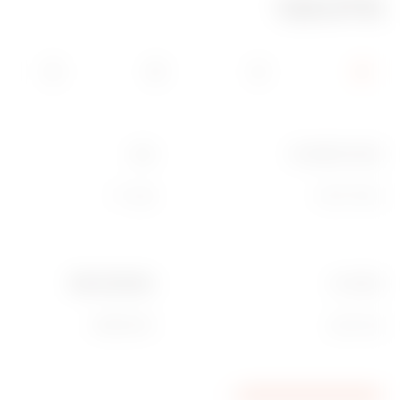
מידע טכני
מתאים למסגרות
צבע
מודולי ‎1/2/3‎
שחור דיו
מאפיינים
Ware Number
נטול הלוגן
85381000