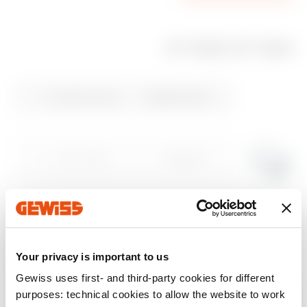
מוצרים קשורים
סימון CE
REACH
REVIT Plugin
מאפיינים טכניים
PRICE
information
Gewiss Code
מתאים למסגרות
Download
Download
Download
Download
Download
הצג עוד
הצג עוד
GW32431
מודולי ‎1/2/3‎
עבור לאזור ההורדות
GW32432
מודולי ‎1/2/3‎
Your privacy is important to us
עבור לאזור התוכנה
Gewiss uses first- and third-party cookies for different
EQUIPMENT AND NOTES
purposes: technical cookies to allow the website to work