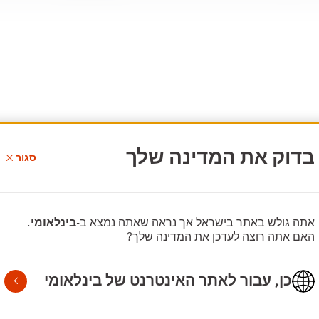
בדוק את המדינה שלך
סגור
אתה גולש באתר בישראל אך נראה שאתה נמצא ב-
בינלאומי
.
האם אתה רוצה לעדכן את המדינה שלך?
כן, עבור לאתר האינטרנט של בינלאומי