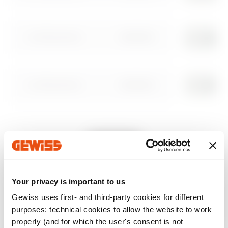
עבור לאזור ההורדות
GW10502
שירותים כלליים
עבור לאזור התוכנה
GW10503
שירותים כלליים
GW10504
שירותים כלליים
הצג הכול
Your privacy is important to us
GW10505
שירותים כלליים
EQUIPMENT AND NOTES
Gewiss uses first- and third-party cookies for different
הערות:
לשימוש במקום העדשה הניטרלית באביזרי פיקוד
purposes: technical cookies to allow the website to work
נדנדה הניתנים להארה.
properly (and for which the user's consent is not