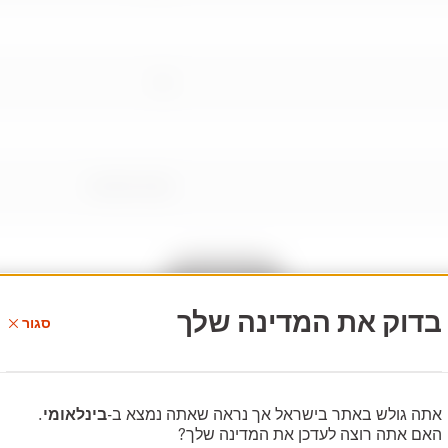
אור
מנורת מדרגות
הצג הכול
מנורת שולחן
בדוק את המדינה שלך
סגור
פעמון
אתה גולש באתר בישראל אך נראה שאתה נמצא ב-
בינלאומי
.
פסקים עם לחיצה ישרה, עם עדשות 1 ו-2.
האם אתה רוצה לעדכן את המדינה שלך?