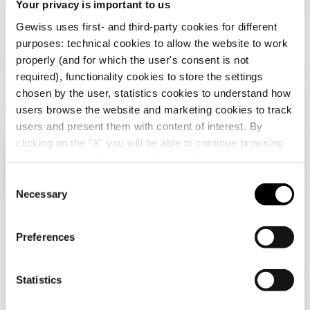
Your privacy is important to us
Gewiss uses first- and third-party cookies for different
purposes: technical cookies to allow the website to work
properly (and for which the user's consent is not
required), functionality cookies to store the settings
chosen by the user, statistics cookies to understand how
users browse the website and marketing cookies to track
users and present them with content of interest. By
clicking on the "X" you will be able to continue browsing
בדוק את המדינה שלך
סגור
and refuse all cookies other than technical cookies; in
addition, you can always change your choices via the
C
"Manage Privacy " button in the
Cookie Policy
. Lastly,
Necessary
o
אתה גולש באתר בישראל אך נראה שאתה נמצא
for further information please also consult our
Privacy
n
ב-
בינלאומי
. האם אתה רוצה לעדכן את המדינה שלך?
Notice
.
s
Preferences
e
כן, עבור לאתר האינטרנט של בינלאומי
n
t
Statistics
S
GEWISS היא חברה מובילה בתחום הייצור של פתרונות עבור
לא, הישארו באתר הבינלאומי