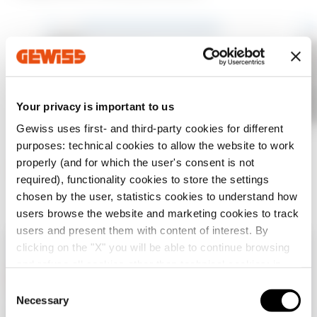
Your privacy is important to us
Gewiss uses first- and third-party cookies for different
purposes: technical cookies to allow the website to work
properly (and for which the user's consent is not
required), functionality cookies to store the settings
chosen by the user, statistics cookies to understand how
users browse the website and marketing cookies to track
users and present them with content of interest. By
clicking on the "X" you will be able to continue browsing
Compruebe su país
Cerrar
and refuse all cookies other than technical cookies; in
Escríbanos
addition, you can always change your choices via the
C
"Manage Privacy " button in the
Cookie Policy
. Lastly,
Necessary
o
¿Necesita información sobre productos o
Estás navegando por el sitio español pero
for further information please also consult our
Privacy