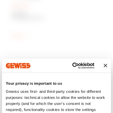
GW40104
CUADRO
DISTRIBUCIÓN CON
PANELES
TROQUELADOS Y
BASTIDOR
EXTRAIBLE -
Mostrar
PREPARADO PARA
ALOJAR REGLETAS -
(12X2) 24M IP65
68 Q-BOX - Cuadros de distribución
vacíos
Your privacy is important to us
Gewiss uses first- and third-party cookies for different
Categoría
Cuadro Q-BOX 4 vacío - IP55
purposes: technical cookies to allow the website to work
properly (and for which the user's consent is not
Cambiar de categoría
required), functionality cookies to store the settings