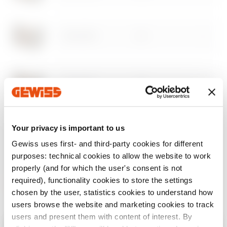
Descargar
Descargar
Ir al área descargar
Mostrar más
Mostrar más
GW44698
125
GW44699
160
Ir al área Software
Your privacy is important to us
EQUIPOS Y NOTAS
Gewiss uses first- and third-party cookies for different
CARACTERÍSTICAS:
par de apriete bornas: cable de
purposes: technical cookies to allow the website to work
entrada 4Nm, cables de salida 1,5Nm.
properly (and for which the user's consent is not
la capacidad de conexión indicada es "por polo" y se
required), functionality cookies to store the settings
refiere a extremos de cables con "punteras".
Mostrar más
NOTA:
productos con marca IMQ.
chosen by the user, statistics cookies to understand how
users browse the website and marketing cookies to track
users and present them with content of interest. By
Productos adicionales