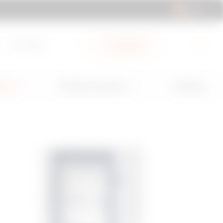
ES | ES
Descargas
Mi Gewiss
GW Mag
nes
Servicios y Soporte