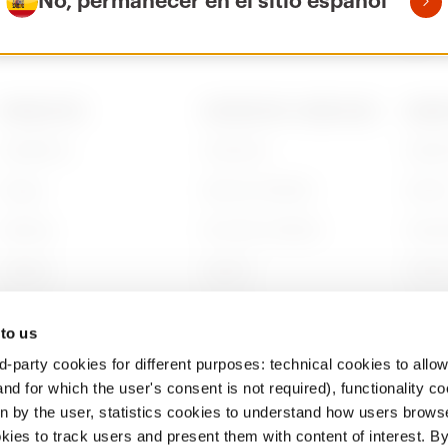
No, permanecer en el sitio español
PRODUCTOS
CONTACTOS Y SERVICIOS
ACERC
Installation
Contactos
Quién
Energy
Sede de GEWISS
Histor
Building
Encontrar GEWISS
Sosten
Lighting
Soporte
Gobier
Mobility
Software
Trabaj
 to us
Aplicaciones
BIM
Proyec
d-party cookies for different purposes: technical cookies to allow
nd for which the user's consent is not required), functionality c
en by the user, statistics cookies to understand how users brows
ies to track users and present them with content of interest. B