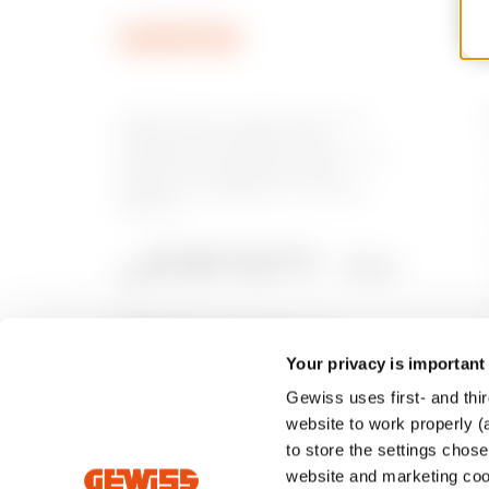
GEWISS tiene un papel clave en el
mercado como fabricante de
soluciones de domótica, sistemas de
protección y distribución de la
energía, smartlighting y movilidad
eléctrica.
Your privacy is important
Gewiss uses first- and thir
website to work properly (a
to store the settings chos
website and marketing cook