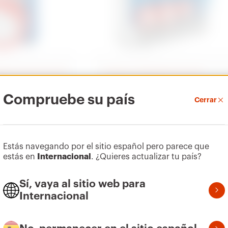
eada norma IEC 309
Cuadros combinados IEC 309
Serie 68 Q-DIN
Compruebe su país
eada IEC 309
Cuadros para distribución
Cerrar
Mostrar
Estás navegando por el sitio español pero parece que
estás en
Internacional
. ¿Quieres actualizar tu país?
Sí, vaya al sitio web para
Internacional