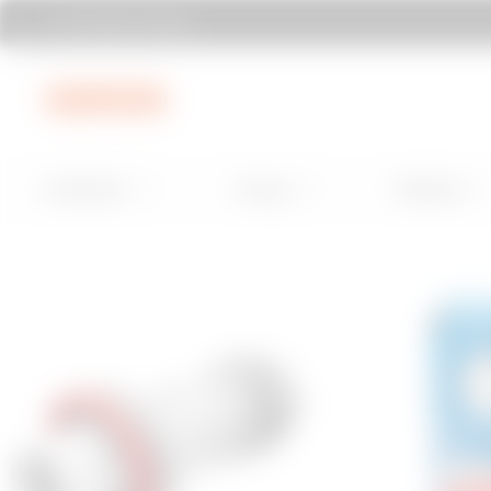
Encontrar Gewiss
Ir al menú
Ir al contenido principal
Ir al pie de página
Installation
Energy
Building