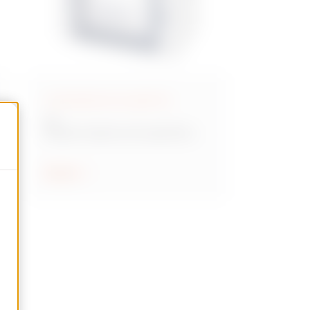
Contenedores de superficie
46
Cuadros estancos de superficie
para automatización y distribución
Mostrar