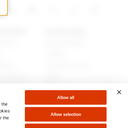
A DE GEWISS
NOTICIAS Y MEDIOS
es somos
Noticias corporativas
ia
Campañas
ibilidad
Comunicado de prensa
no corporativo
GwMag
e con nosotros
Descargar
Allow all
tos
 the
ookies
Allow selection
e the
y