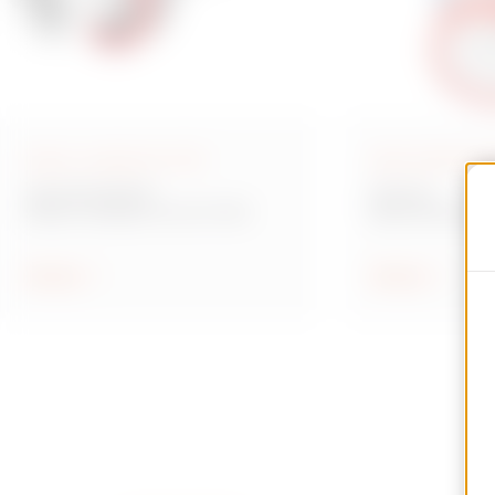
Bases y clavijas IEC 309
Base interbloqu
Serie IEC 309 HP
Serie IB
Bases y clavijas norma IC 309
Base interbloqu
Mostrar
Mostrar