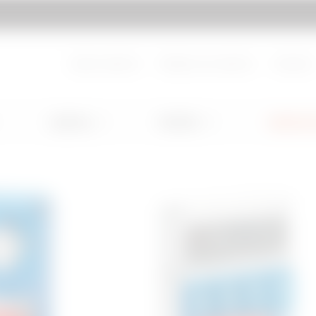
Ir a My Gewiss
Sobre nosotros
Trabaja con nosotros
Contacto
Lighting
Mobility
Aplicacio