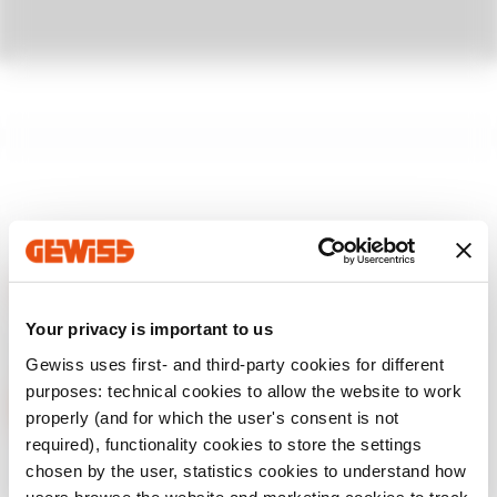
Escríbanos
Your privacy is important to us
¿Necesita información sobre productos o
servicios de Gewiss?
Gewiss uses first- and third-party cookies for different
purposes: technical cookies to allow the website to work
Escríbanos
properly (and for which the user's consent is not
required), functionality cookies to store the settings
chosen by the user, statistics cookies to understand how
users browse the website and marketing cookies to track