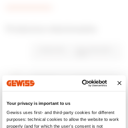
Productos relacionados
Marca CE
Visualización
Product Data Sheet
CADpro
Características
PBT-Q
certificado
Gewiss Code
Para cuadros BxH
técnicas
(mm)
Advanced design of
Instalaciones
Descargar
Descargar
electrical systems
eléctricas y cuadros
Descargar
Descargar
de BT
GW46408
250x300
Descargar
Descargar
Ir al área descargar
Mostrar más
Mostrar más
Your privacy is important to us
GW46409
310x425
Gewiss uses first- and third-party cookies for different
purposes: technical cookies to allow the website to work
properly (and for which the user's consent is not