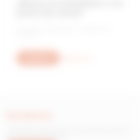
¿Busca un instalador o un
punto de venta?
Encuentre un distribuidor o instalador de
confianza.
Escríbanos
Descubra más
Escríbanos
¿Necesita información sobre productos o
servicios de Gewiss?