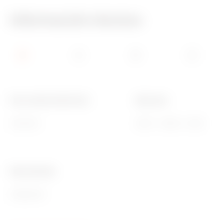
Información técnica
Para cuadros BxH (mm)
Apto para
250x300
46QP - 46QM - 46QX
Ware Number
85389099