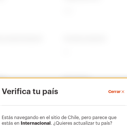
2222
e nominal (In) Base IB
Corriente nominal (A)
63
uso
Ware Number
Verifica tu país
Cerrar
eros
85366990
Estás navegando en el sitio de Chile, pero parece que
estás en
Internacional
. ¿Quieres actualizar tu país?