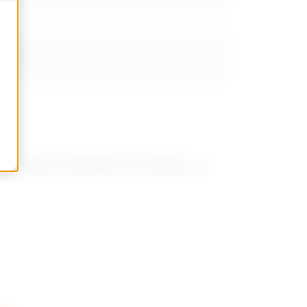
 ciega
a de repuesto GWD3851 suministrada con