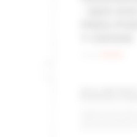
- QDX 630
PARA PUE
Y CIEGAS
Código:
GWD3851
Gama: QDX 1600 
Envolventes modul
La gama de armarios QDX 16
especialmente para todas a
un alto nivel de protección
potencia de corte frente al 