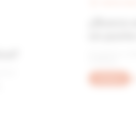
BUSCAR A GEWI
¿Busca u
un punto
ica?
Encuentre un dis
confianza.
sotros
Escríbanos
De
,