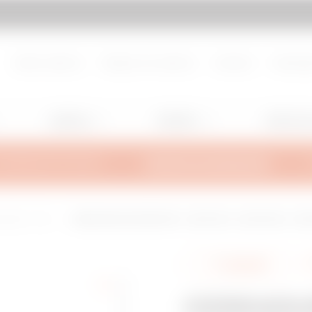
Ir a My Gewiss
Sobre nosotros
Trabaje con nosotros
Contacto
Descarg
Lighting
Mobility
Aplicacio
NFORMACIÓN TÉCNICA
FUENTES DE INSPIRACIÓN
 1600A - IP55
CERRADURA DE REPUESTO - QDX 630 H - QDX 1600 H - PA
Compartir
CERRADU