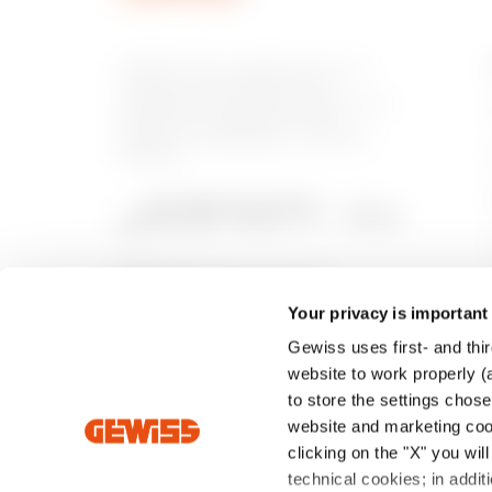
GEWISS tiene un papel clave en el
mercado como fabricante de
soluciones de domótica, sistemas de
protección y distribución de la
energía, smartlighting y movilidad
eléctrica.
Your privacy is important
Gewiss uses first- and thir
website to work properly (a
to store the settings chos
website and marketing cook
clicking on the "X" you wil
technical cookies; in add
Intrastat
Condiciones de venta
Política de priva