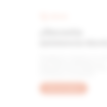
SERVICIOS
¿Necesita
asistencia técn
Póngase en contacto con no
para obtener respuesta a sus
preguntas sobre instalaciones
normativas o productos.
Abrir una incidencia