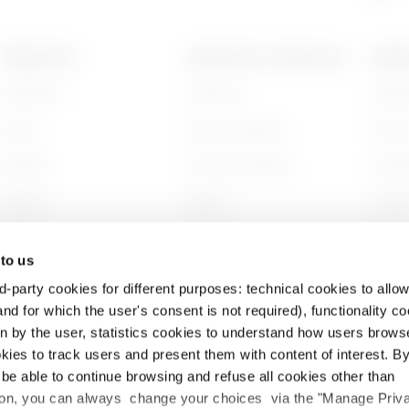
PRODUCTOS
CONTACTOS Y SERVICIOS
ACERC
Installation
Contactos
Quién
Energy
Sede de GEWISS
Histor
Building
Encontrar GEWISS
Sosten
Lighting
Soporte
Gobier
Mobility
Software
Trabaj
 to us
Aplicaciones
BIM
Proyec
d-party cookies for different purposes: technical cookies to allow
nd for which the user's consent is not required), functionality c
en by the user, statistics cookies to understand how users brows
ies to track users and present them with content of interest. B
l be able to continue browsing and refuse all cookies other than
ition, you can always change your choices via the "Manage Priv
cidad
Política de cookies
Información legal
Accesibilidad