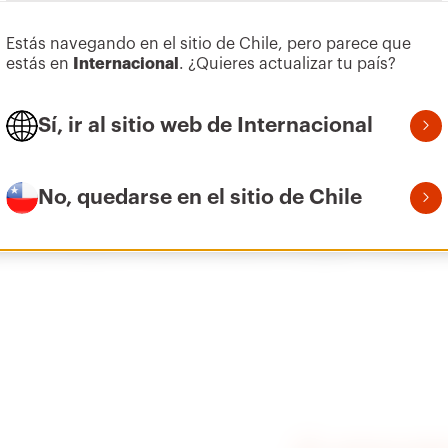
Estás navegando en el sitio de Chile, pero parece que
estás en
Internacional
. ¿Quieres actualizar tu país?
Ir al área Software
Puerta de Cristal / puerta
Sí, ir al sitio web de Internacional
No, quedarse en el sitio de Chile
suministrada con llave de inserción triangular. Cerradur