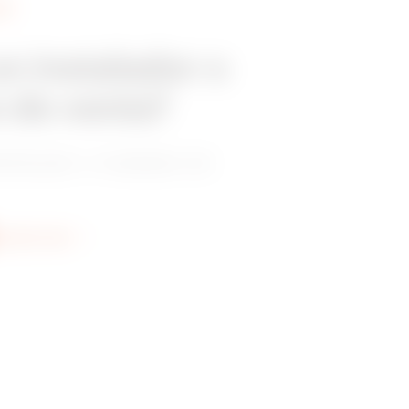
SS
n instalador o
 de venta?
tribuidor o instalador de
scubra más