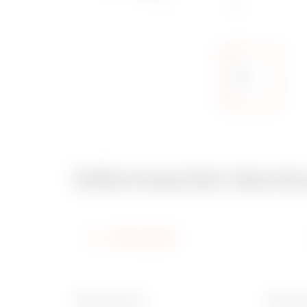
Información técni
Información
Adecuado para
Ware N