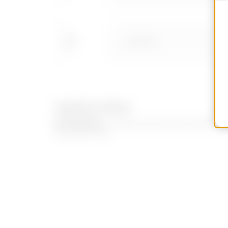
GWD3851
EQUIPOS Y NOTAS
DOTACIÓN:
cerradura de repuesto GWD3850 
llave tipo Yale.