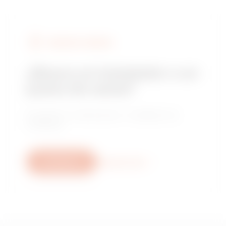
BUSCAR A GEWISS
¿Busca un instalador o un
punto de venta?
Encuentre un distribuidor o instalador de
confianza.
Escríbanos
Descubra más