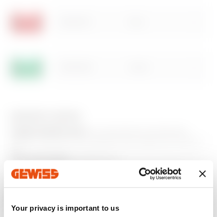
Mostrar más
Mostrar más
GW20627
Rojo
GW20628
Verde
Ir al área Software
EQUIPOS Y NOTAS
CARACTERÍSTICAS:
se suministran sin lámpara.
Utilizan lámparas de casquillo tipo S6x36 mm (máx. 2
W).
APLICACIONES:
señalización.
Productos adicionales
Your privacy is important to us