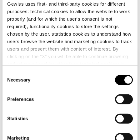
Gewiss uses first- and third-party cookies for different
purposes: technical cookies to allow the website to work
properly (and for which the user's consent is not
required), functionality cookies to store the settings
chosen by the user, statistics cookies to understand how
users browse the website and marketing cookies to track
users and present them with content of interest. By
clicking on the "X" you will be able to continue browsing
GW20603
GW20594
Verifica tu país
Cerrar
and refuse all cookies other than technical cookies; in
TESTIGO DI
SÍMBOLO PARA
SEÑALIZACIÓN
APARATOS DE
addition, you can always change your choices via the
C
INDIVIDUAL -
MANDO
"Manage Privacy " button in the
Cookie Policy
. Lastly,
Necessary
o
12/24/250V - ROJO -
ILUMINABLES -
Estás navegando en el sitio de Chile, pero
Mostrar
Mostrar
for further information please also consult our
Privacy
1 MÓDULO - SYSTEM
APAGADO -
n
parece que estás en
Internacional
. ¿Quieres
WHITE
SÍMBOLO OFF -
Notice
.
actualizar tu país?
s
SYSTEM WHITE
Preferences
e
n
Sí, ir al sitio web de Internacional
t
Statistics
S
e
No, quedarse en el sitio de Chile
Marketing