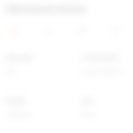
Información técnica
Difusor Color
Conexión lámpara
Opal
Casquillo S6x36 mm
Tipología
Color
Señalización
Blanco