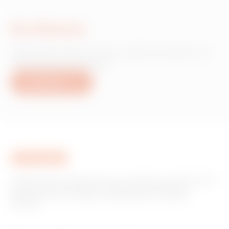
Escríbanos
¿Necesita información sobre productos o
servicios de Gewiss?
Escríbanos
GEWISS tiene un papel clave en el mercado como fabricante
de soluciones de domótica, sistemas de protección y
distribución de la energía, smartlighting y movilidad
eléctrica.