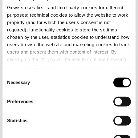
Gewiss uses first- and third-party cookies for different
CARACTERÍSTICAS:
acabado mate, efecto
metalizado.
purposes: technical cookies to allow the website to work
properly (and for which the user's consent is not
required), functionality cookies to store the settings
chosen by the user, statistics cookies to understand how
Productos adicionales
users browse the website and marketing cookies to track
users and present them with content of interest. By
clicking on the "X" you will be able to continue browsing
Verifica tu país
Cerrar
and refuse all cookies other than technical cookies; in
addition, you can always change your choices via the
C
"Manage Privacy " button in the
Cookie Policy
. Lastly,
Necessary
o
Estás navegando en el sitio de Chile, pero
for further information please also consult our
Privacy
n
parece que estás en
Internacional
. ¿Quieres
Notice
.
actualizar tu país?
s
Preferences
e
GW10201
GW16804
n
Sí, ir al sitio web de Internacional
BASE NORMA
SOPORTE PARA
ITALIANA 250 Vca -
CAJA RECTANGULAR
t
Statistics
2P+T 10A - P11 - 1
- 4 MÓDULOS -
S
MÓDULO - BLANCO
CHORUSMART
Mostrar
Mostrar
e
BRILLANTE-
No, quedarse en el sitio de Chile