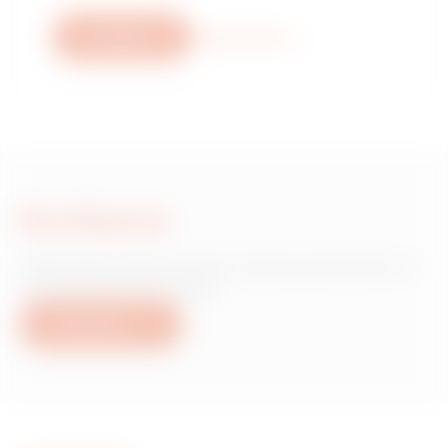
Escríbanos
Descubra más
Escríbanos
¿Necesita información sobre productos o
servicios de Gewiss?
Escríbanos