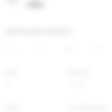
650 °C
70 °C
Información técnica
Familia
Descripción
EGO
4 módulos
Acabado
Para montaje en soporte