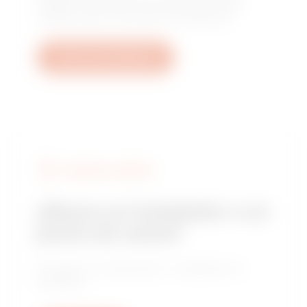
obtener respuesta a sus preguntas sobre
instalaciones, normativas o productos.
Abrir una incidencia
BUSCAR A GEWISS
¿Busca un instalador o un
punto de venta?
Encuentre un distribuidor o instalador de
confianza.