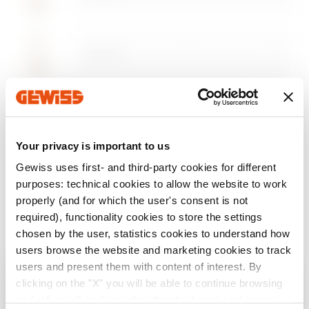
Descargar
Descargar
Ir al área descargar
Mostrar más
Mostrar más
GW11132
1
GW11133
1
Your privacy is important to us
Ir al área Software
Gewiss uses first- and third-party cookies for different
purposes: technical cookies to allow the website to work
GW11136
1
properly (and for which the user's consent is not
Mostrar todo
required), functionality cookies to store the settings
chosen by the user, statistics cookies to understand how
users browse the website and marketing cookies to track
GW11140
1
EQUIPOS Y NOTAS
users and present them with content of interest. By
clicking on the "X" you will be able to continue browsing
CARACTERÍSTICAS:
los productos iluminables
Verifica tu país
Cerrar
and refuse all cookies other than technical cookies; in
emplean una unidad de señalización LED no incluída.