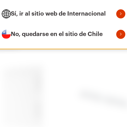
 correspondiente debe pedirse por separado.
Sí, ir al sitio web de Internacional
No, quedarse en el sitio de Chile
ales