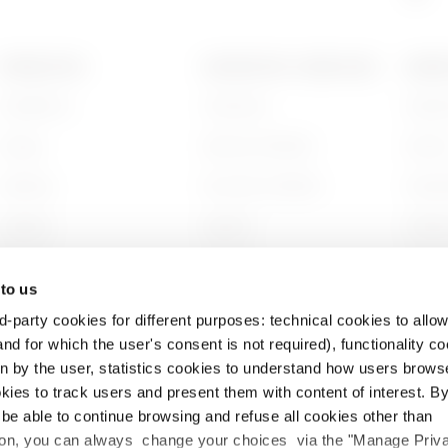
PRODUCTOS
CONTACTOS Y SERVICIOS
ACERC
Installation
Contactos
Quién
Energy
Sede de GEWISS
Histor
Building
Encontrar GEWISS
Sosten
Lighting
Soporte
Gobier
Mobility
Software
Trabaj
 to us
Aplicaciones
BIM
Proyec
d-party cookies for different purposes: technical cookies to allow
nd for which the user's consent is not required), functionality c
en by the user, statistics cookies to understand how users brows
ies to track users and present them with content of interest. B
l be able to continue browsing and refuse all cookies other than
ition, you can always change your choices via the "Manage Priv
cidad
Política de cookies
Información legal
Accesibilidad