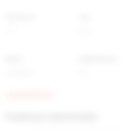
Poder de corte
Color
3 kA
Blanco
Material
Código Electrocod
Tecnopolímero
0131
Productos relacionados