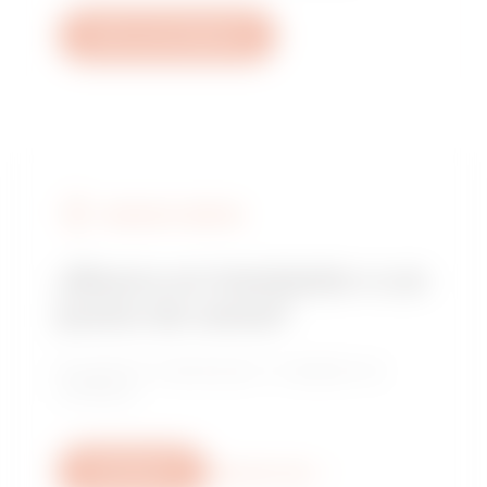
Abrir una incidencia
BUSCAR A GEWISS
¿Busca un instalador o un
punto de venta?
Encuentre un distribuidor o instalador de
confianza.
Escríbanos
Descubra más