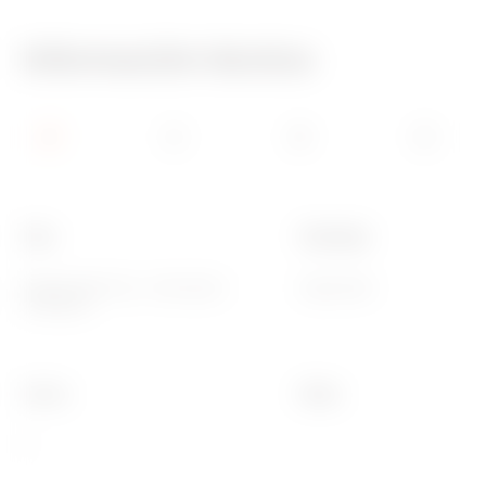
Información técnica
Tipo
Tipología
Magnetotérmico- interruptor
Seguridad
miniatura
Curva
Clase
C
-