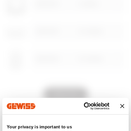
GW16122TB
2 módulos
Descargar
Descargar
Ir al área descargar
Mostrar más
Mostrar más
GW16123TB
2+2 módulos
GW16124TB
2+2 módulos
Ir al área Software
GW16126TB
2+2+2 módulos
Mostrar todo
GW16127TB
2+2+2 módulos
EQUIPOS Y NOTAS
Your privacy is important to us
CARACTERÍSTICAS:
acabado brillante.