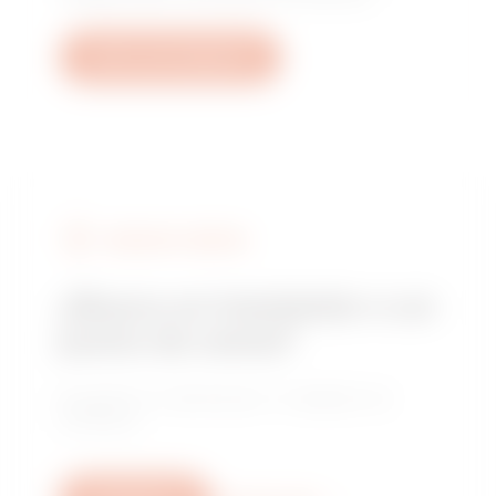
Abrir una incidencia
BUSCAR A GEWISS
¿Busca un instalador o un
punto de venta?
Encuentre un distribuidor o instalador de
confianza.