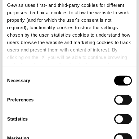
NOTAS:
Distancia entre ejes 71 mm.
Gewiss uses first- and third-party cookies for different
GW16128TB
2+2+2+2 módulos
purposes: technical cookies to allow the website to work
properly (and for which the user's consent is not
required), functionality cookies to store the settings
Productos adicionales
chosen by the user, statistics cookies to understand how
GW16129TB
2+2+2+2 módulos
users browse the website and marketing cookies to track
users and present them with content of interest. By
clicking on the "X" you will be able to continue browsing
Verifica tu país
Cerrar
and refuse all cookies other than technical cookies; in
addition, you can always change your choices via the
C
"Manage Privacy " button in the
Cookie Policy
. Lastly,
Necessary
o
Estás navegando en el sitio de Chile, pero
for further information please also consult our
Privacy
n
parece que estás en
Internacional
. ¿Quieres
Notice
.
actualizar tu país?
s
GW10201
GW10003
Preferences
e
BASE NORMA
INTERRUPTOR
ITALIANA 250 Vca -
UNIPOLAR 250 Vca -
n
Sí, ir al sitio web de Internacional
2P+T 10A - P11 - 1
16AX ILUMINABLE -
t
Statistics
MÓDULO - BLANCO
CON LENTE NEUTRA
Mostrar
Mostrar
S
BRILLANTE-
REEMPLAZABLE - 1
CHORUSMART
MÓDULO - BLANCO
e
No, quedarse en el sitio de Chile
BRILLANTE -
Marketing