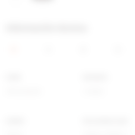
650 °C
70 °C
Información técnica
Familia
Descripción
ONE International
2 módulos
Acabado
Para montaje en soporte