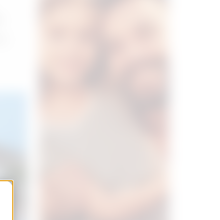
s
a y