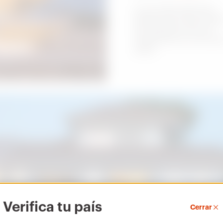
La luz adecuada para
diseñar las zonas verde
de cualquier entorno
residencial con armoní
estilo.
Verifica tu país
Cerrar