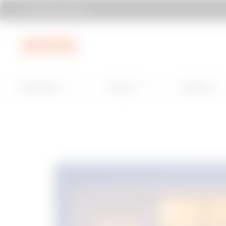
Encontrar Gewiss
Ir al menú
Ir al contenido principal
Ir al pie de página
Installation
Energy
Building