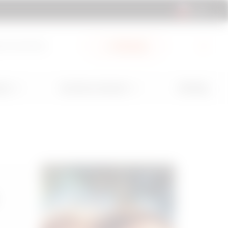
CL | ES
a Documentos
Mi Gewiss
GW Mag
nes
Servicios y Soporte