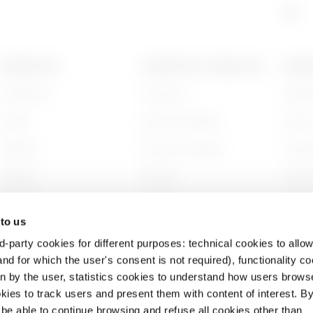
PRODUCTOS
CONTACTOS Y SERVICIOS
ACERC
Installation
Contactos
Quién
Energy
Sede de GEWISS
Histor
Building
Encontrar GEWISS
Sosten
Lighting
Soporte
Gobier
Mobility
Software
Trabaj
 to us
Aplicaciones
BIM
Proyec
d-party cookies for different purposes: technical cookies to allow
nd for which the user's consent is not required), functionality c
en by the user, statistics cookies to understand how users brows
ies to track users and present them with content of interest. B
l be able to continue browsing and refuse all cookies other than