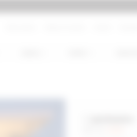
Ir a My Gewiss
Sobre nosotros
Trabaje con nosotros
Contacto
Descarg
Lighting
Mobility
Aplicacio
El
perímetro
de su
casa