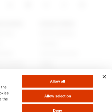
A DE GEWISS
NOTICIAS Y MEDIOS
es somos
Noticias corporativas
ia
Campañas
ibilidad
Comunicado de prensa
no corporativo
GwMag
e con nosotros
Descargar
Allow all
tos
 the
ookies
Allow selection
e the
y
Deny