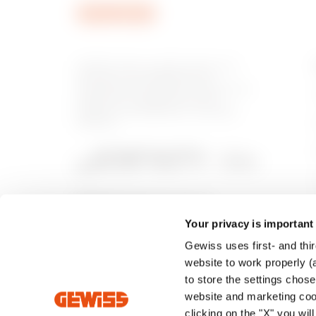
GEWISS tiene un papel clave en el
mercado como fabricante de
soluciones de domótica, sistemas de
protección y distribución de la
energía, smartlighting y movilidad
eléctrica.
Your privacy is important
Gewiss uses first- and thir
website to work properly (a
to store the settings chos
website and marketing cook
clicking on the "X" you wil