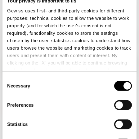
para
Your privacy is important to us
comercios
Gewiss uses first- and third-party cookies for different
purposes: technical cookies to allow the website to work
properly (and for which the user's consent is not
required), functionality cookies to store the settings
chosen by the user, statistics cookies to understand how
users browse the website and marketing cookies to track
users and present them with content of interest. By
clicking on the "X" you will be able to continue browsing
Verifica tu país
Cerrar
and refuse all cookies other than technical cookies; in
addition, you can always change your choices via the
C
"Manage Privacy " button in the
Cookie Policy
. Lastly,
Necessary
o
Estás navegando en el sitio de Chile, pero
for further information please also consult our
Privacy
n
parece que estás en
Internacional
. ¿Quieres
Notice
.
actualizar tu país?
s
Preferences
e
n
Sí, ir al sitio web de Internacional
GEWISS tiene un papel clave en el mercado como fabricante
t
Statistics
de soluciones de domótica, sistemas de protección y
S
distribución de la energía, smartlighting y movilidad
eléctrica.