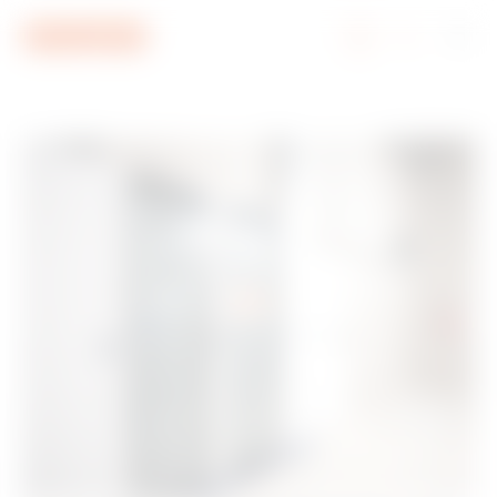
Ir al menú
Ir al contenido principal
Ir al pie de página
Ir a My Gewiss