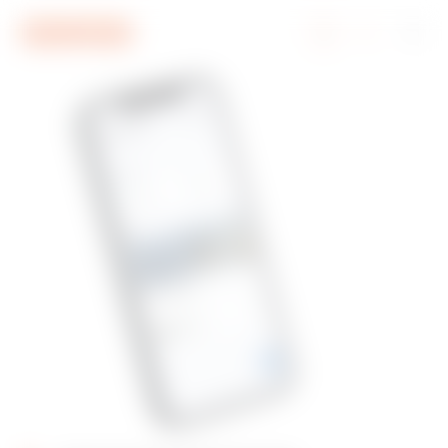
Ir al menú
Ir al contenido principal
Ir al pie de página
Ir a My Gewiss