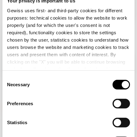
Your privacy is important to us
parking
Gewiss uses first- and third-party cookies for different
purposes: technical cookies to allow the website to work
properly (and for which the user's consent is not
required), functionality cookies to store the settings
chosen by the user, statistics cookies to understand how
users browse the website and marketing cookies to track
users and present them with content of interest. By
clicking on the "X" you will be able to continue browsing
Verifica tu país
Cerrar
and refuse all cookies other than technical cookies; in
addition, you can always change your choices via the
C
"Manage Privacy " button in the
Cookie Policy
. Lastly,
Necessary
o
Estás navegando en el sitio de Chile, pero
for further information please also consult our
Privacy
n
parece que estás en
Internacional
. ¿Quieres
Notice
.
actualizar tu país?
s
Preferences
e
n
Sí, ir al sitio web de Internacional
GEWISS tiene un papel clave en el mercado como fabricante
t
Statistics
de soluciones de domótica, sistemas de protección y
S
distribución de la energía, smartlighting y movilidad
eléctrica.