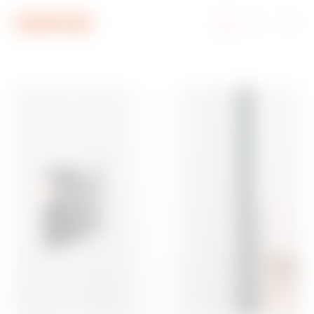
Ir al menú
Ir al contenido principal
Ir al pie de página
Ir a My Gewiss