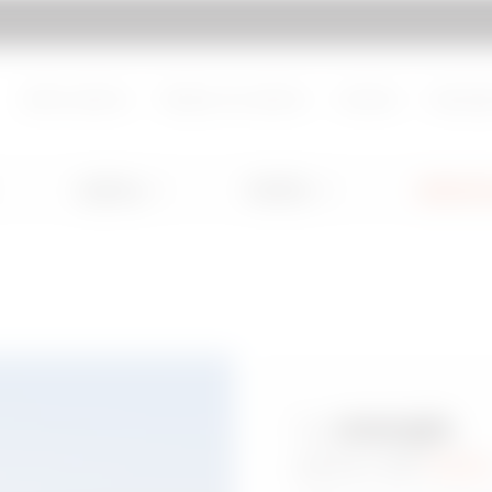
Ir a My Gewiss
Sobre nosotros
Trabaje con nosotros
Contacto
Descarg
Lighting
Mobility
Aplicacio
La
energía
parte del
éxit