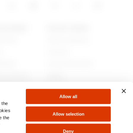
A DE GEWISS
NOTICIAS Y MEDIOS
es somos
Noticias corporativas
ia
Campañas
ibilidad
Comunicado de prensa
no corporativo
GwMag
e con nosotros
Descargar
Allow all
tos
 the
ookies
Allow selection
e the
y
Deny