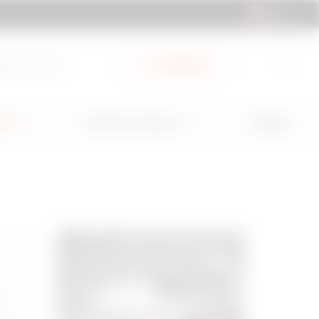
CL | ES
a Documentos
Mi Gewiss
GW Mag
nes
Servicios y Soporte
o