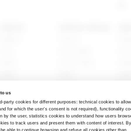
PRODUCTOS
CONTACTOS Y SERVICIOS
ACERC
Installation
Contactos
Quién
Energy
Sede de GEWISS
Histor
Building
Encontrar GEWISS
Sosten
Lighting
Soporte
Gobier
Mobility
Software
Trabaj
 to us
Aplicaciones
BIM
Proyec
d-party cookies for different purposes: technical cookies to allow
nd for which the user's consent is not required), functionality c
en by the user, statistics cookies to understand how users brows
ies to track users and present them with content of interest. B
l be able to continue browsing and refuse all cookies other than