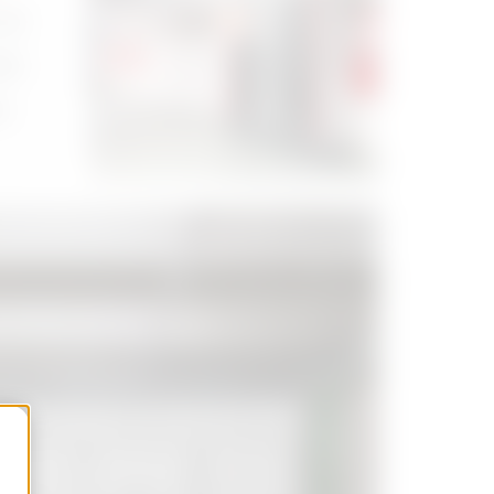
 de
dia
s.