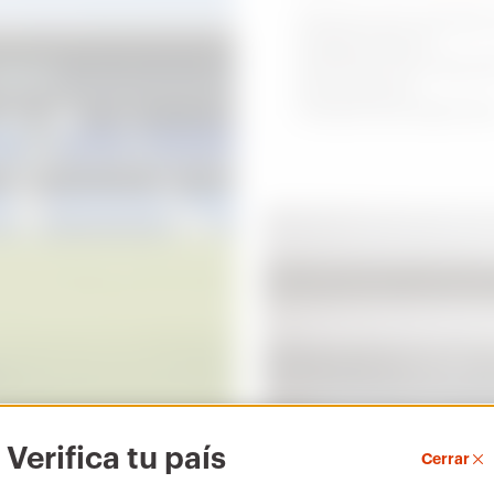
Sistemas de suministro
energía seguros,
eficientes y de vanguar
para todas las
instalaciones deportiva
Verifica tu país
Cerrar