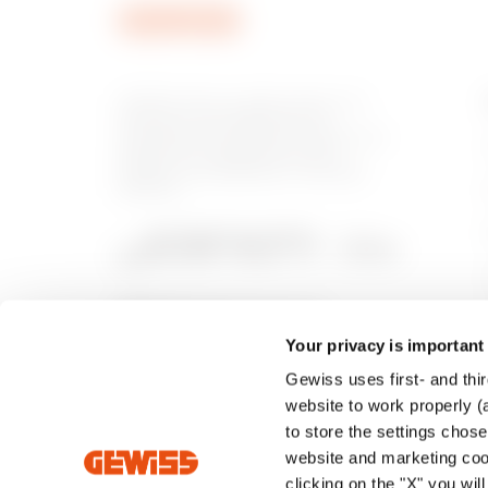
GEWISS tiene un papel clave en el
mercado como fabricante de
soluciones de domótica, sistemas de
protección y distribución de la
energía, smartlighting y movilidad
eléctrica.
Your privacy is important
Gewiss uses first- and thir
website to work properly (a
to store the settings chos
website and marketing cook
clicking on the "X" you wil