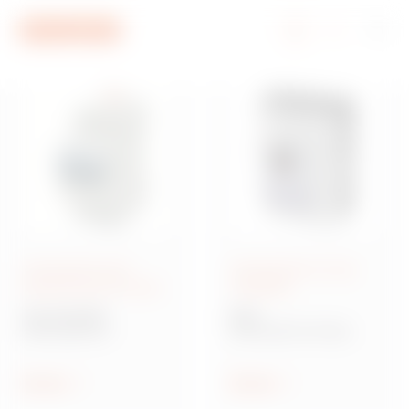
Ir al menú
Ir al contenido principal
Ir al pie de página
Ir a My Gewiss
Interruptores para
Interruptores en caja
protección de circuitos
moldeada
Serie 90 MCB
MSX
Interruptores
Interruptor de caja
modulares para
moldeada para
protección de circuitos
distribución de
potencia
Mostrar
Mostrar