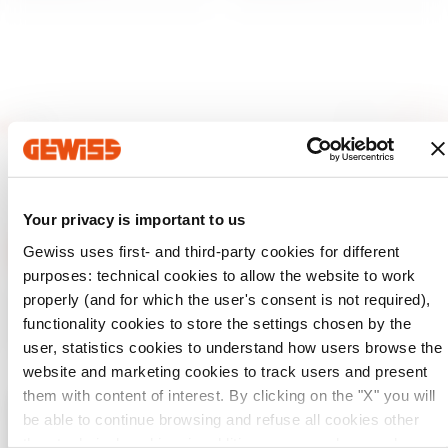
Your privacy is important to us
Gewiss uses first- and third-party cookies for different
purposes: technical cookies to allow the website to work
GEWISS tiene un papel clave en el mercado como fabricante
properly (and for which the user's consent is not required),
de soluciones de domótica, sistemas de protección y
functionality cookies to store the settings chosen by the
distribución de la energía, smartlighting y movilidad
eléctrica.
user, statistics cookies to understand how users browse the
website and marketing cookies to track users and present
them with content of interest. By clicking on the "X" you will
be able to continue browsing and refuse all cookies other
Verifica tu país
Cerrar
than technical cookies; in addition, you can always change