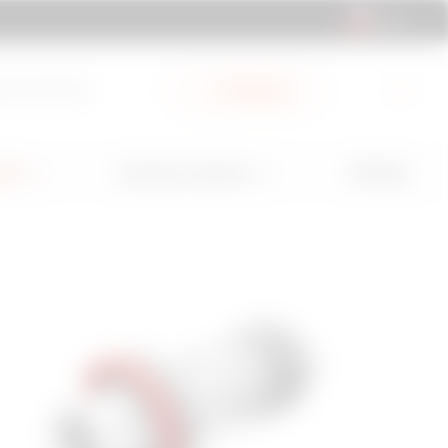
CL | ES
a Documentos
Mi Gewiss
GW Mag
nes
Servicios y Soporte