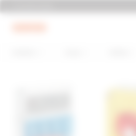
Encontrar Gewiss
Ir al menú
Ir al contenido principal
Ir al pie de página
Installation
Energy
Building