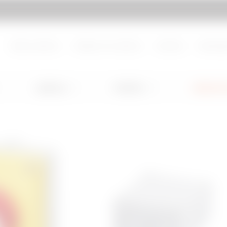
Ir a My Gewiss
Sobre nosotros
Trabaje con nosotros
Contacto
Descarg
Lighting
Mobility
Aplicacio