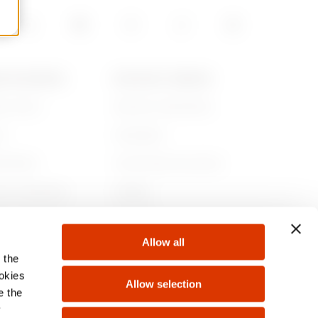
A DE GEWISS
NOTICIAS Y MEDIOS
es somos
Noticias corporativas
ia
Campañas
ibilidad
Comunicado de prensa
no corporativo
GwMag
e con nosotros
Descargar
Allow all
tos
 the
ookies
Allow selection
e the
y