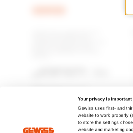
GEWISS tiene un papel clave en el
mercado como fabricante de
soluciones de domótica, sistemas de
protección y distribución de la
energía, smartlighting y movilidad
eléctrica.
Your privacy is important
Gewiss uses first- and thir
website to work properly (a
to store the settings chos
website and marketing cook