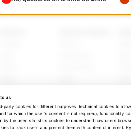
PRODUCTOS
CONTACTOS Y SERVICIOS
ACERC
Installation
Contactos
Quién
Energy
Sede de GEWISS
Histor
Building
Encontrar GEWISS
Sosten
Lighting
Soporte
Gobier
Mobility
Software
Trabaj
 to us
Aplicaciones
BIM
Proyec
d-party cookies for different purposes: technical cookies to allow
nd for which the user's consent is not required), functionality c
en by the user, statistics cookies to understand how users brows
ies to track users and present them with content of interest. B