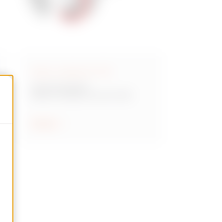
Bases y clavijas IEC 309
Serie IEC 309 HP
Bases y clavijas norma IC 309
Mostrar