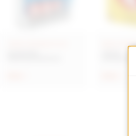
Cuadros combinados IEC 309
Mando y señaliz
Serie 68 Q-DIN
70 RT HP
Cuadros para distribución
Interruptores s
rotativos
Mostrar
Mostrar