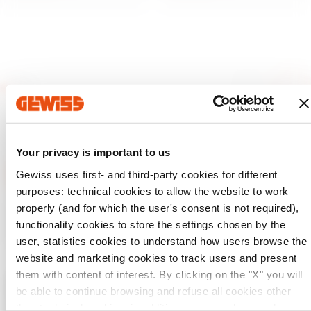
Your privacy is important to us
Gewiss uses first- and third-party cookies for different
purposes: technical cookies to allow the website to work
GEWISS tiene un papel clave en el mercado como fabricante
properly (and for which the user's consent is not required),
de soluciones de domótica, sistemas de protección y
functionality cookies to store the settings chosen by the
distribución de la energía, smartlighting y movilidad
eléctrica.
user, statistics cookies to understand how users browse the
website and marketing cookies to track users and present
them with content of interest. By clicking on the "X" you will
be able to continue browsing and refuse all cookies other
Verifica tu país
Cerrar
than technical cookies; in addition, you can always change