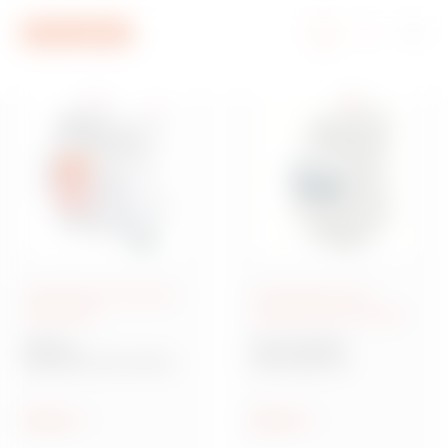
Ir al menú
Ir al contenido principal
Ir al pie de página
Ir a My Gewiss
Dispositivos de rearme
Interruptores para
automático
protección de circuitos
ReStart
Serie 90 MCB
Dispositivos de rearme
Interruptores
automático
modulares para
protección de circuitos
Mostrar
Mostrar