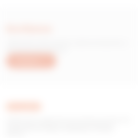
Escríbanos
¿Necesita información sobre productos o
servicios de Gewiss?
Escríbanos
GEWISS tiene un papel clave en el mercado como fabricante
de soluciones de domótica, sistemas de protección y
distribución de la energía, smartlighting y movilidad
eléctrica.