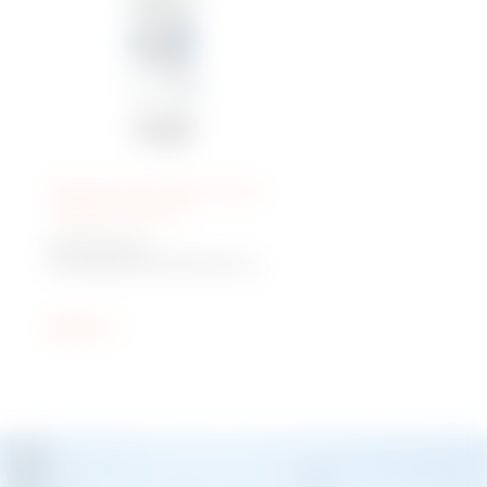
Pedestales de distribución de
energía y servicios
68 Q-MC 63X
Terminales de distribución y
servicios en acero inoxidable
Mostrar