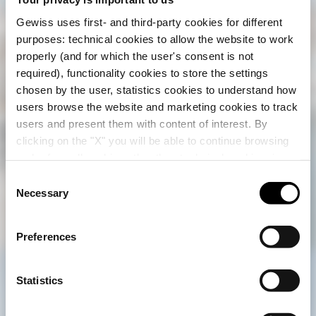
Gewiss uses first- and third-party cookies for different
purposes: technical cookies to allow the website to work
properly (and for which the user's consent is not
required), functionality cookies to store the settings
chosen by the user, statistics cookies to understand how
users browse the website and marketing cookies to track
users and present them with content of interest. By
clicking on the "X" you will be able to continue browsing
Verifica tu país
Cerrar
and refuse all cookies other than technical cookies; in
addition, you can always change your choices via the
C
"Manage Privacy " button in the
Cookie Policy
. Lastly,
Necessary
o
Estás navegando en el sitio de Chile, pero
for further information please also consult our
Privacy
n
parece que estás en
Internacional
. ¿Quieres
Notice
.
actualizar tu país?
s
Preferences
e
n
Sí, ir al sitio web de Internacional
t
Statistics
S
e