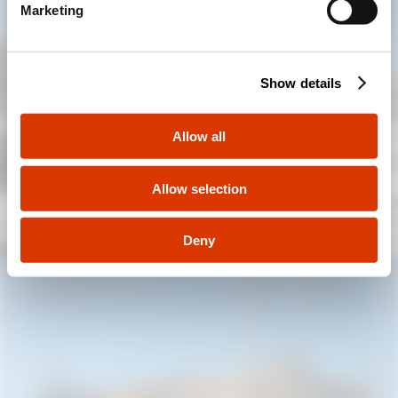
No, quedarse en el sitio de Chile
Marketing
l
e
c
Show details
t
i
o
Allow all
n
Allow selection
Deny