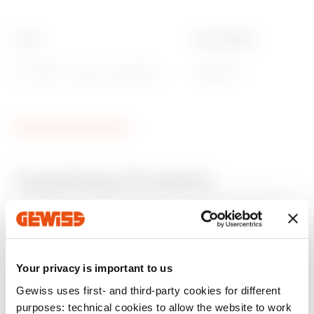
Norm
Ware Number
EN 61386-1 (soweit anwendbar)
39269097
Zugehörige Produkte
CE-zeichen
REACH
Product Data Sheet
PRICE
Technische daten
CADpro
information
Gewiss Code
Für Bohrungen Ø
(mm)
Estimation of
Advanced design of
Herunterladen
Herunterladen
Herunterladen
Herunterladen
electrical systems
electrical systems
Your privacy is important to us
Gewiss uses first- and third-party cookies for different
Herunterladen
Herunterladen
DX51306
6
purposes: technical cookies to allow the website to work
Zum Downloadbereich gehen