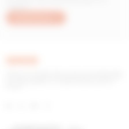
Produkten oder Dienstleistungen von
Gewiss?
Schreiben Sie uns
Gewiss ist ein wichtiger Akteur auf dem internationalen Markt
hinsichtlich Lösungen für die Hausautomation, Energieschutz-
und -verteilungssysteme, intelligente Beleuchtung und E-
Mobilität.