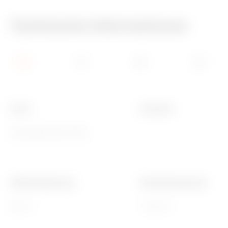
Technische Informationen
Farbe
Schutzart
Grau ähnlich RAL 7035
-
Glühdrahtprüfung
Betriebstemperatur
750 °C
-5 +60 °C