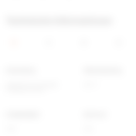
Technische Informationen
Beschreibung
Glühdrahtprüfung
Deckel für vert. verriegelb.
650 °C
Steckdosen 16/32A
Schlagfestigkeit
Electrocod
IK08
2222