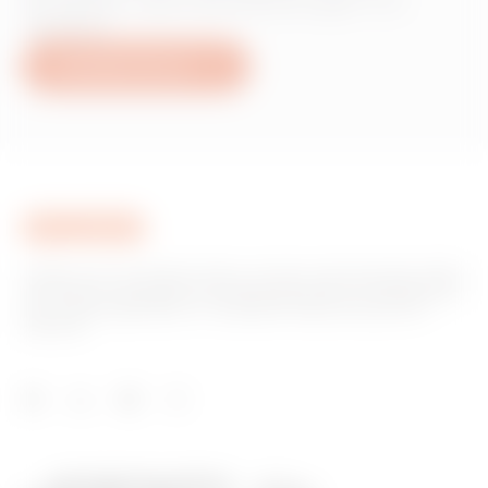
Produkten oder Dienstleistungen von
Gewiss?
Schreiben Sie uns
Gewiss ist ein wichtiger Akteur auf dem internationalen Markt
hinsichtlich Lösungen für die Hausautomation, Energieschutz-
und -verteilungssysteme, intelligente Beleuchtung und E-
Mobilität.