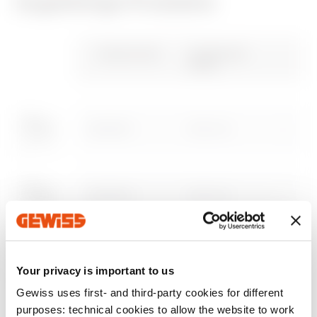
Zugehörige Produkte
CE-zeichen
REACH
Brochure
CADpro
Brochure
PRICE
information
Gewiss Code
Funktionale
Breite
Advanced design of
Estimation of
Herunterladen
Herunterladen
Herunterladen
Herunterladen
electrical systems
electrical systems
GWD3501
600 mm
Herunterladen
Herunterladen
Mehr anzeigen
Mehr anzeigen
Zum Downloadbereich gehen
GWD3502
600 mm
GWD3503
600 mm
Your privacy is important to us
Gewiss uses first- and third-party cookies for different
Zum Softwarebereich gehen
purposes: technical cookies to allow the website to work