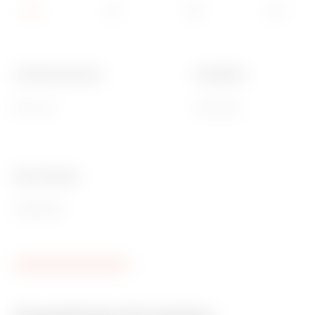
Funktionale Breite
Installation
600 mm
Horizontal
Ware Number
85389099