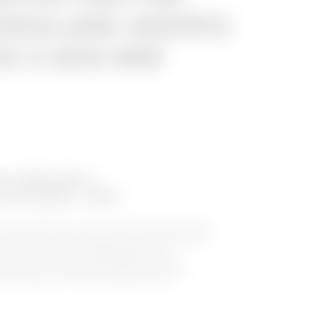
ODULARE GERÄTE
600 X 800 MM
ihe QDX 630 L
r bis 630A - IP43
n der QDX 630 L-Serie sind sowohl als Wand-
rhältlich. Beide Lösungen haben das gleiche
lle und einfache Verkabelungsmodi.
lung bei "vollständig geöffneter Struktur”
die Montage der Platine abgeschlossen.