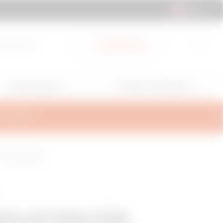
CH | DE
ad-Bereich
Mein Gewiss
Anwendungen
Services und Support
ALTERUNG
 600 X 800 MM
PLATTEN FÜR