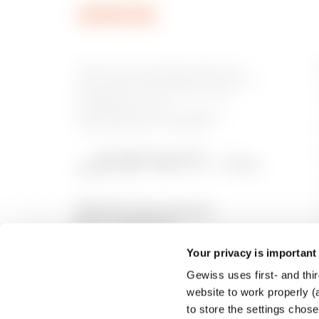
Gewiss ist ein wichtiger Akteur auf
dem internationalen Markt hinsichtlich
Lösungen für die Hausautomation,
Energieschutz- und -
verteilungssysteme, intelligente
Beleuchtung und E-Mobilität.
Your privacy is important
Gewiss uses first- and thir
website to work properly (a
to store the settings chos