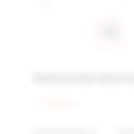
Technische Inform
Information
Funktionsabmessung BxH (mm)
Ware N