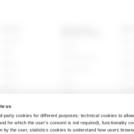
PRODUKTE
KONTAKTE UND
ÜBER 
DIENSTLEISTUNGEN
Installation
Wer wi
Kontakte
Energy
Gesch
GEWISS-Hauptsitz
Building
Nachha
GEWISS finden
Lighting
Unter
Support
Mobility
Arbeit
Software
Anwendungen
Projek
BIM
 to us
d-party cookies for different purposes: technical cookies to allow
nd for which the user's consent is not required), functionality c
en by the user, statistics cookies to understand how users brows