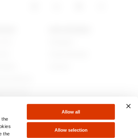
GEWISS
NEWS UND MEDIEN
r sind
Kampagnen
ichte
Pressemitteilungen
ltigkeit
Download
nehmensführung
en Sie bei uns!
te
Allow all
 the
ookies
Allow selection
e the