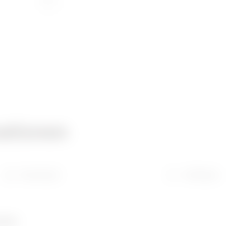
ationen
Download
Software
umber